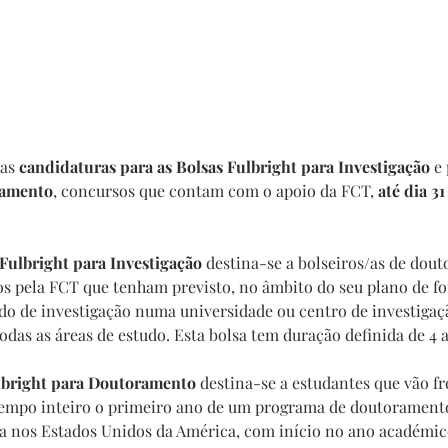
as 
candidaturas para as 
Bolsas Fulbright para Investigação
e 
ramento
, concursos que contam com o apoio da FCT, 
até dia 31
Fulbright para Investigação
 destina-se a bolseiros/as de dou
s pela FCT que tenham previsto, no âmbito do seu plano de fo
do de investigação numa universidade ou centro de investigaç
das as áreas de estudo. Esta bolsa tem duração definida de 4 a
lbright para Doutoramento
 destina-se a estudantes que vão f
 tempo inteiro o primeiro ano de um programa de doutorament
a nos Estados Unidos da América, com início no ano académic