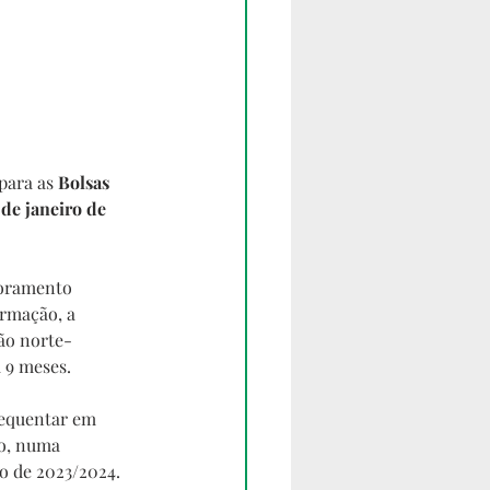
para as 
Bolsas 
 de janeiro de 
toramento 
rmação, a 
ão norte-
 9 meses. 
requentar em 
o, numa 
o de 2023/2024. 