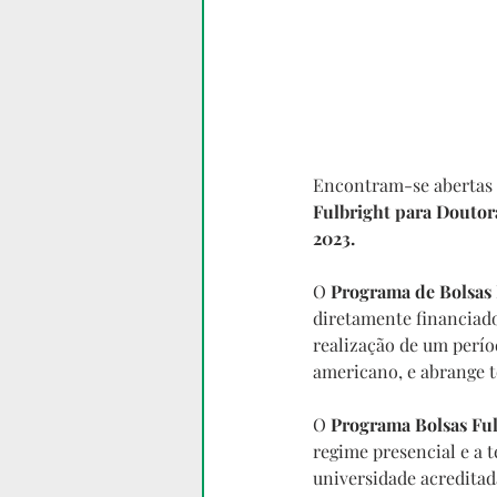
Encontram-se abertas 
Fulbright para Douto
2023.
O 
Programa de Bolsas 
diretamente financiado
realização de um perío
americano, e abrange to
O 
Programa Bolsas Fu
regime presencial e a
universidade acreditad