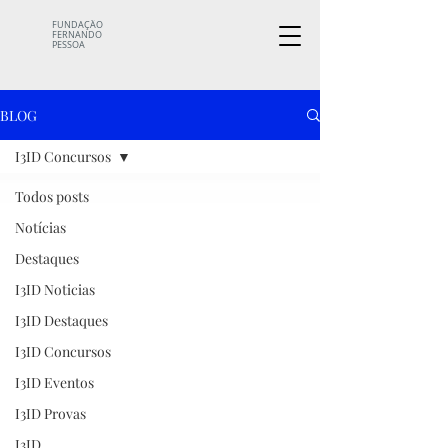
FUNDAÇÃO
FERNANDO
PESSOA
BLOG
I3ID Concursos
Todos posts
Notícias
Destaques
I3ID Noticias
I3ID Destaques
I3ID Concursos
I3ID Eventos
I3ID Provas
I3ID