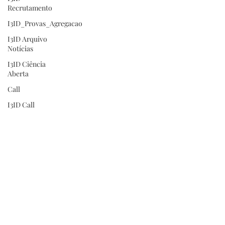
Recrutamento
I3ID_Provas_Agregacao
I3ID Arquivo
Notícias
I3ID Ciência
Aberta
Call
I3ID Call