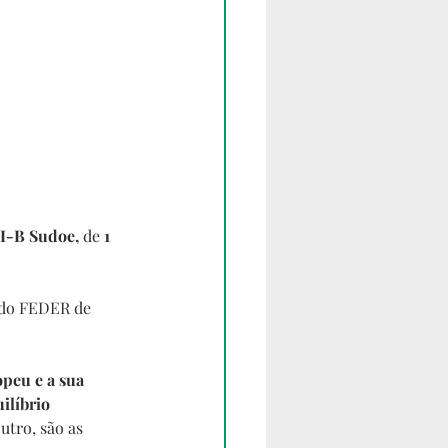
VI-B Sudoe,
 de 
1 
 do FEDER de 
peu e a sua 
ilíbrio 
outro, são as 