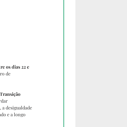
re os dias 22 e 
ro de 
 Transição 
rdar 
, a desigualdade 
do e a longo 