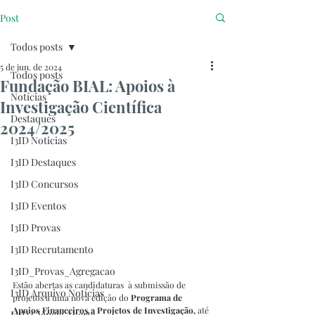
Post
Todos posts
5 de jun. de 2024
Todos posts
Fundação BIAL: Apoios à
Notícias
Investigação Científica
Destaques
2024/2025
I3ID Noticias
I3ID Destaques
I3ID Concursos
I3ID Eventos
I3ID Provas
I3ID Recrutamento
I3ID_Provas_Agregacao
Estão abertas as candidaturas  à submissão de 
I3ID Arquivo Notícias
projetos a uma nova edição do 
Programa de 
Apoios Financeiros a Projetos de Investigação,
 até 
I3ID Ciência Aberta