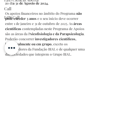
ao di
a 31 de Agosto de 2024.
Call
Os apoios financeiros no âmbito do Programa 
não 
I3ID Call
pode exceder 3 anos 
e o seu início deve ocorrer 
entre 1 de janeiro e 31 de outubro de 2025. As
 áreas 
científicas 
contempladas neste Programa de Apoios 
são as áreas da P
sicofisiologia e da Parapsicologia
.
Poderão concorrer
 investigadores científicos, 
individualmente ou em grupo
, exceto os 
colaboradores da Fundação BIAL e de qualquer uma 
das sociedades que integrem o Grupo BIAL. 
As candidaturas aprovadas beneficiarão de Apoios 
Financeiros de valor total até 
€60.000 por projeto
.
Mais informações e consulta do regulamento 
poderão ser consultados na 
página do concurso
.
I3ID Concursos