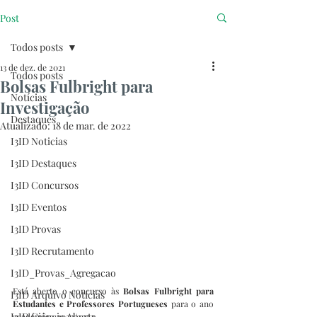
Post
Todos posts
13 de dez. de 2021
Todos posts
Bolsas Fulbright para
Notícias
Investigação
Destaques
Atualizado:
18 de mar. de 2022
I3ID Noticias
I3ID Destaques
I3ID Concursos
I3ID Eventos
I3ID Provas
I3ID Recrutamento
I3ID_Provas_Agregacao
Está aberto o concurso às 
Bolsas Fulbright
para 
I3ID Arquivo Notícias
Estudantes e Professores Portugueses 
para o ano 
I3ID Ciência Aberta
académico 2022/2023.