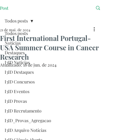
Post
Todos posts
21 de mai. de 2024
Todos posts
First International Portugal-
Notícias
USA Summer Course in Cancer
Destaques
Research
I3ID Noticias
Atualizado:
18 de jun. de 2024
I3ID Destaques
I3ID Concursos
I3ID Eventos
I3ID Provas
I3ID Recrutamento
I3ID_Provas_Agregacao
I3ID Arquivo Notícias
I3ID Ciência Aberta