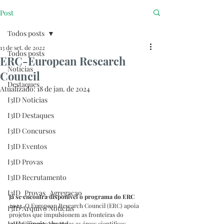
Post
Todos posts
13 de set. de 2022
Todos posts
ERC-European Research
Notícias
Council
Destaques
Atualizado:
18 de jan. de 2024
I3ID Noticias
I3ID Destaques
I3ID Concursos
I3ID Eventos
I3ID Provas
I3ID Recrutamento
I3ID_Provas_Agregacao
Já se encontra disponível o programa do ERC 
2023.
 O European Research Council (ERC) apoia 
I3ID Arquivo Notícias
projetos que impulsionem as fronteiras do 
I3ID Ciência Aberta
conhecimento em todas as áreas científicas.