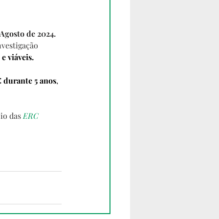
 Agosto de 2024. 
nvestigação 
e viáveis.
€ durante 5 anos
, 
io das 
ERC 