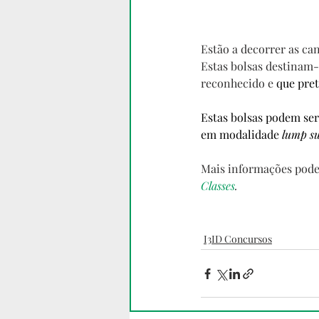
Estão a decorrer as ca
Estas bolsas destinam-
reconhecido
e
 que pre
Estas bolsas podem ser 
em modalidade 
lump s
Mais informações pode
Classes
.
I3ID Concursos