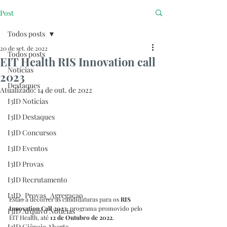
Post
Todos posts
20 de set. de 2022
Todos posts
EIT Health RIS Innovation call
Notícias
2023
Destaques
Atualizado:
14 de out. de 2022
I3ID Noticias
I3ID Destaques
I3ID Concursos
I3ID Eventos
I3ID Provas
I3ID Recrutamento
I3ID_Provas_Agregacao
Estão a decorrer as candidaturas para os 
RIS 
Innovation Call 2023
, programa promovido pelo 
I3ID Arquivo Notícias
EIT Health, até 
12 de Outubro de 2022
. 
I3ID Ciência Aberta