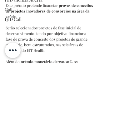
Este prémio pretende financiar 
provas de conceitos 
Call
de projetos inovadores de consórcios na área da 
saúde. 
I3ID Call
Serão selecionados projetos de fase inicial de 
desenvolvimento, tendo por objetivo financiar a 
fase de prova de conceito dos projetos de grande 
qualidade, bem estruturados, nas seis áreas de 
destaque do EIT Health. 
Além do
 prémio monetário de 75000€,
 os 
premiados serão também galardoados com 
sessões 
de mentoria
 e apoio de entrada do produto no 
mercado.
Mais informações podem ser consultadas 
aqui
I3ID Concursos