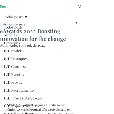
Post
Todos posts
21 de mar. de 2022
Todos posts
eAwards 2022 Boosting
Notícias
innovation for the change
Destaques
Atualizado:
13 de jul. de 2022
I3ID Noticias
I3ID Destaques
I3ID Concursos
I3ID Eventos
I3ID Provas
I3ID Recrutamento
I3ID_Provas_Agregacao
ANTT DATA Portugal lançou a 21ª edição dos 
I3ID Arquivo Notícias
prémios eAwards Portugal. 
São elegíveis 
para os 
I3ID Ciência Aberta