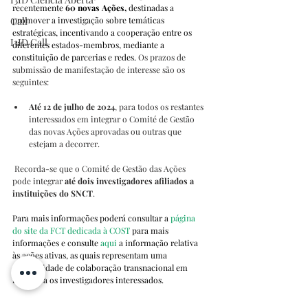
recentemente
60 novas Ações
, 
destinadas a 
promover a investigação sobre temáticas 
Call
estratégicas, incentivando a cooperação entre os 
I3ID Call
diferentes estados-membros, mediante a 
constituição de parcerias e redes.
 Os prazos de 
submissão de manifestação de interesse são os 
seguintes:
Até 12 de julho de 2024
, para todos os restantes 
interessados em integrar o Comité de Gestão 
das novas Ações aprovadas ou outras que 
estejam a decorrer.
 Recorda-se que o Comité de Gestão das Ações 
pode integrar 
até dois investigadores afiliados a 
instituições do SNCT
. 
Para mais informações poderá consultar a 
página 
do site da FCT dedicada à COST
 para mais 
informações e consulte 
aqui
a informação relativa 
às ações ativas, as quais representam uma 
oportunidade de colaboração transnacional em 
rede para os investigadores interessados.
Desde 1971 que a COST – European Cooperation in 