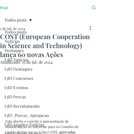
Post
Todos posts
5 de jul. de 2024
Todos posts
COST (European Cooperation
Notícias
in Science and Technology)
Destaques
lança 60 novas Ações
I3ID Noticias
Atualizado:
15 de jul. de 2024
I3ID Destaques
I3ID Concursos
I3ID Eventos
I3ID Provas
I3ID Recrutamento
I3ID_Provas_Agregacao
Está aberto o convite à apresentação de 
I3ID Arquivo Notícias
manifestação de interesse para os Comités de 
Gestão destas novas Ações COST, 
aprovadas 
I3ID Ciência Aberta