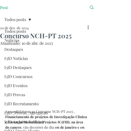
Post
Todos posts
20 de dez. de 2024
Todos posts
Concurso NCH-PT 2025
Notícias
Atualizado:
10 de abr. de 2025
Destaques
I3ID Noticias
I3ID Destaques
I3ID Concursos
I3ID Eventos
I3ID Provas
I3ID Recrutamento
As candidaturas ao 
Concurso NCH-PT 2025 , 
I3ID_Provas_Agregacao
Financiamento de projetos de Investigação Clínica 
I3ID Arquivo Notícias
e Inovação Biomédica (Projetos IC&IB), na área 
do cancro
, vão decorrer do dia 
06 de janeiro e 06 
I3ID Ciência Aberta