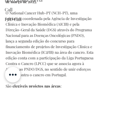
de março de 2025. 
Call
O National Cancer Hub-PT (NCH-PT), uma 
iniciativa coordenada pela Agência de Investigação 
I3ID Call
Clínica e Inovação Biomédica (AICIB) e pela 
Direção-Geral da Saúde (DGS) através do Programa 
Nacional para as Doenças Oncológicas (PNDO), 
lança a segunda edição do concurso para 
financiamento de projetos de Investigação Clínica e 
Inovação Biomédica (IC&IB) na área do cancro. Esta 
edição conta com a participação da Liga Portuguesa 
Contra o Cancro (LPCC) que se associa agora à 
AICIB e ao PNDO/DGS, no sentido de unir esforços 
na luta contra o cancro em Portugal.
São 
elegíveis projetos nas áreas
:
prevenção primária
deteção precoce
diagnóstico e tratamento
sobreviventes e qualidade de vida
áreas transversais (cancro pediátrico, 
informação em saúde, investigação e 
desenvolvimento).