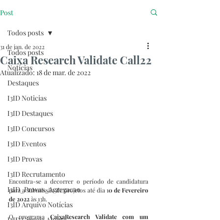
Post
Todos posts
31 de jan. de 2022
Todos posts
Caixa Research Validate Call22
Notícias
Atualizado:
18 de mar. de 2022
Destaques
I3ID Noticias
I3ID Destaques
I3ID Concursos
I3ID Eventos
I3ID Provas
I3ID Recrutamento
Encontra-se a decorrer o período de candidatura 
I3ID_Provas_Agregacao
para a submissão de projetos até dia 1
0 de Fevereiro 
de 2022
 às 13h.
I3ID Arquivo Notícias
O programa 
CaixaResearch Validate com um 
I3ID Ciência Aberta