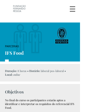
FUNDAÇÃO
FERNANDO
PESSOA
PARCERIAS
IFS Food
Duração:
​8 horas
• Horário:
laboral/pos-laboral
•
Local:
online
Objetivos
No final do curso os participantes estarão aptos a
identificar e interpretar os requisitos do referencial IFS
Food.