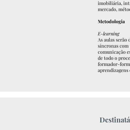
imobiliária, i
mercado, métod
Metodologia
E-learning
As aulas serão 
síncronas com u
comunicação es
de todo o proc
formador-forman
aprendizagens 
Destinatá