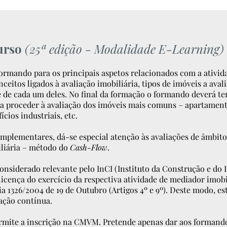
urso
(25ª edição -
Modalidade E-Learning
)
formando para os principais aspetos relacionados com a ativida
ceitos ligados à avaliação imobiliária, tipos de imóveis a avali
e de cada um deles. No final da formação o formando deverá t
ra proceder à avaliação dos imóveis mais comuns – apartament
ícios industriais, etc.
plementares, dá-se especial atenção às avaliações de âmbito 
iliária – método do
Cash-Flow
.
considerado relevante pelo InCI (Instituto da Construção e do I
licença do exercício da respectiva atividade de mediador imob
ia 1326/2004 de 19 de Outubro (Artigos 4º e 9º). Deste modo, e
ação contínua.
rmite a inscrição na CMVM. Pretende apenas dar aos formandos