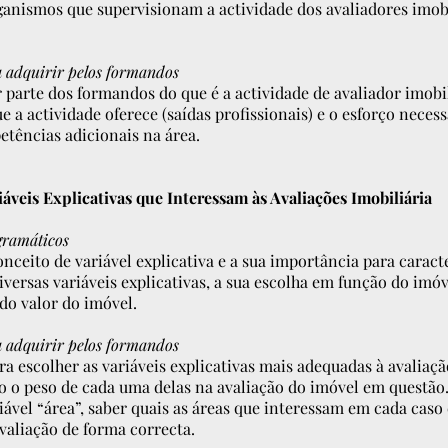
anismos que supervisionam a actividade dos avaliadores imobi
 adquirir pelos formandos
 parte dos formandos do que é a actividade de avaliador imobil
ue a actividade oferece (saídas profissionais) e o esforço neces
tências adicionais na área.
áveis Explicativas que Interessam às Avaliações Imobiliária
gramáticos
onceito de variável explicativa e a sua importância para caract
diversas variáveis explicativas, a sua escolha em função do imóv
do valor do imóvel.
 adquirir pelos formandos
a escolher as variáveis explicativas mais adequadas à avaliaç
 o peso de cada uma delas na avaliação do imóvel em questão
ável “área”, saber quais as áreas que interessam em cada caso 
valiação de forma correcta.