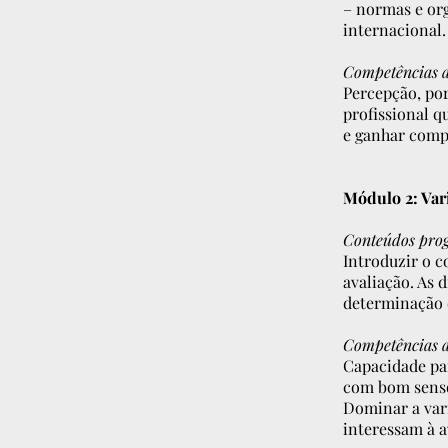
– normas e org
internacional.
Competências a
Percepção, por
profissional q
e ganhar compe
Módulo 2: Vari
Conteúdos pro
Introduzir o c
avaliação. As 
determinação 
Competências a
Capacidade par
com bom senso
Dominar a vari
interessam à a