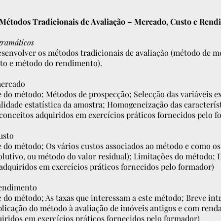
Métodos Tradicionais de Avaliação – Mercado, Custo e Rend
gramáticos
desenvolver os métodos tradicionais de avaliação (método de 
to e método do rendimento).
mercado
e do método; Métodos de prospecção; Selecção das variáveis e
validade estatística da amostra; Homogeneização das caracterís
conceitos adquiridos em exercícios práticos fornecidos pelo 
usto
e do método; Os vários custos associados ao método e como os
olutivo, ou método do valor residual); Limitações do método; 
adquiridos em exercícios práticos fornecidos pelo formador)
rendimento
e do método; As taxas que interessam a este método; Breve int
plicação do método à avaliação de imóveis antigos e com renda
iridos em exercícios práticos fornecidos pelo formador)