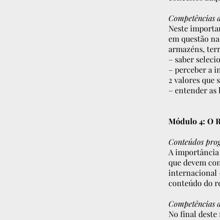
Competências a
Neste importa
em questão na
armazéns, terr
– saber seleci
– perceber a 
2 valores que 
– entender as 
Módulo 4: O Re
Conteúdos pro
A importância 
que devem cons
internacional 
conteúdo do re
Competências a
No final deste