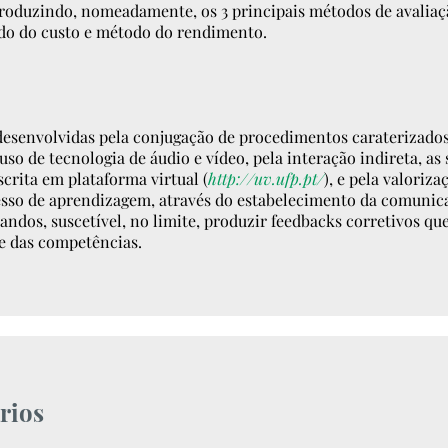
ntroduzindo, nomeadamente, os 3 principais métodos de avalia
o do custo e método do rendimento.
desenvolvidas pela conjugação de procedimentos caraterizados 
so de tecnologia de áudio e vídeo, pela interação indireta, as
crita em plataforma virtual (
http://uv.ufp.pt/
), e pela valoriz
esso de aprendizagem, através do estabelecimento da comunica
dos, suscetível, no limite, produzir feedbacks corretivos que
e das competências.
rios