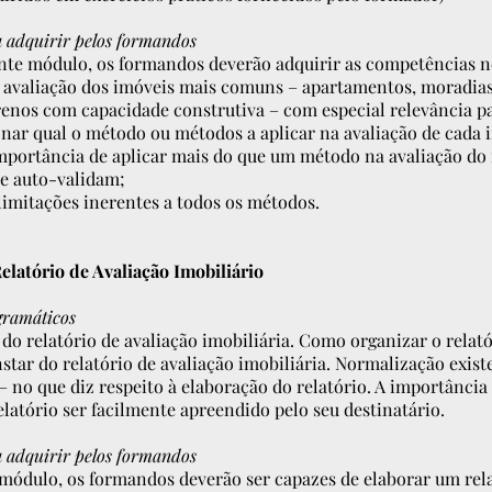
 adquirir pelos formandos
nte módulo, os formandos deverão adquirir as competências ne
 avaliação dos imóveis mais comuns – apartamentos, moradias
enos com capacidade construtiva – com especial relevância pa
onar qual o método ou métodos a aplicar na avaliação de cada 
importância de aplicar mais do que um método na avaliação do
se auto-validam;
limitações inerentes a todos os métodos.
latório de Avaliação Imobiliário
gramáticos
do relatório de avaliação imobiliária. Como organizar o relató
tar do relatório de avaliação imobiliária. Normalização existe
– no que diz respeito à elaboração do relatório. A importânci
latório ser facilmente apreendido pelo seu destinatário.
 adquirir pelos formandos
 módulo, os formandos deverão ser capazes de elaborar um rela