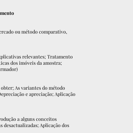
imento
mercado ou método comparativo,
xplicativas relevantes; Tratamento
ticas dos imóveis da amostra;
formador)
 obter; As variantes do método
Depreciação e apreciação; Aplicação
rodução a alguns conceitos
s desactualizadas; Aplicação dos