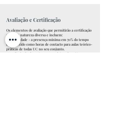
Avaliação e Certificação
Os elementos de avaliação que permitirão a certificação
serão de natureza diversa e incluem:
1. Assiduidade - a presença mínima em 70% do tempo
estabelecido como horas de contacto para aulas teórico-
práticas de todas UC no seu conjunto.
2. Avaliação final escrita - nota mínima de 50% na Prova
escrita sob consulta, com tempo aproximado de 3h, que
avaliará a totalidade das UC no seu conjunto.
Certificação
Certificado Academia FP
.
Condições & Custos
Procedimentos gerais de Inscrição
1. Fazer a
inscrição online
;
2. No campo das observações, deverá colocar informação
relativa à condição de participante (Médico especialistas;