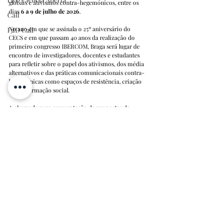
globais e ativismos contra-hegemónicos, entre os 
dias
 6 a 9 de julho de 2026
.
Call
No ano em que se assinala o 25º aniversário do 
I3ID Call
CECS e em que passam 40 anos da realização do 
primeiro congresso IBERCOM, Braga será lugar de 
encontro de investigadores, docentes e estudantes 
para refletir sobre o papel dos ativismos, dos média 
alternativos e das práticas comunicacionais contra-
hegemónicas como espaços de resistência, criação 
e transformação social.
A chamada para apresentação de propostas de 
trabalho decorreu até 
8 de março.
Mais 
informações
.
I3ID Noticias
I3ID Arquivo Notícias
I3ID Call