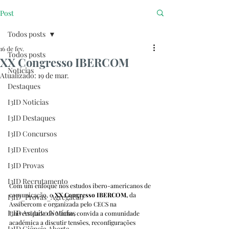
Post
Todos posts
16 de fev.
Todos posts
XX Congresso IBERCOM
Notícias
Atualizado:
19 de mar.
Destaques
I3ID Noticias
I3ID Destaques
I3ID Concursos
I3ID Eventos
I3ID Provas
I3ID Recrutamento
Com um enfoque nos estudos ibero-americanos de 
comunicação, o 
XX Congresso IBERCOM, 
da 
I3ID_Provas_Agregacao
Assibercom e organizada pelo CECS na 
I3ID Arquivo Notícias
Universidade do Minho,
convida a comunidade 
académica a discutir tensões, reconfigurações 
I3ID Ciência Aberta