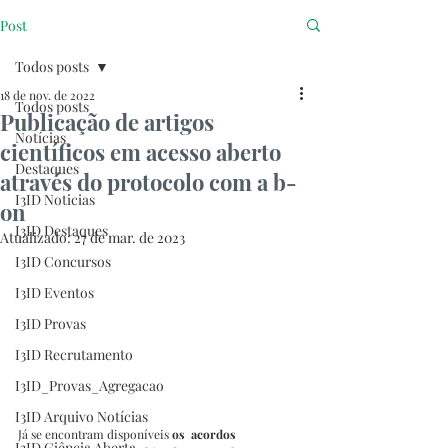
Post
Todos posts
18 de nov. de 2022
Todos posts
Publicação de artigos
Notícias
científicos em acesso aberto
Destaques
através do protocolo com a b-
I3ID Noticias
on
I3ID Destaques
Atualizado:
27 de mar. de 2023
I3ID Concursos
I3ID Eventos
I3ID Provas
I3ID Recrutamento
I3ID_Provas_Agregacao
I3ID Arquivo Notícias
Já se encontram disponíveis 
os  acordos 
I3ID Ciência Aberta