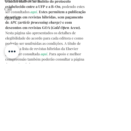
transformativos no âmbito do protocolo 
estabelecido entre a UFP e a B-On
, podendo estes 
Call
ser consultados 
aqui
. 
Estes permitem a publicação 
de artigos em revistas hibridas, sem pagamento 
I3ID Call
de 
APC (article processing charge)
 e com 
descontos em revistas GOA (
Gold Open Acess
).
Nesta página são apresentados os detalhes de 
elegibilidade do acordo para cada editora e como 
poderão ser usufruídas as condições. A título de 
exemplo a lista de revistas hibridas da Elsevier 
poderá ser consultada 
aqui
. Para apoio e melhor 
compreensão também poderão consultar a página 
de 
conceitos
 da b-on.
As várias 
sessões de informação para os autores 
organizadas pela b-on
 com o objetivos de 
responder às perguntas mais frequentes 
relacionadas com o processo de publicação, podem 
ser consultadas 
aqui
.
I3ID Arquivo Notícias
I3ID Ciência Aberta