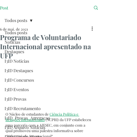
Post
Todos posts
6 de mai. de 2021
Todos posts
Programa de Voluntariado
Notícias
Internacional apresentado na
Destaques
UFP
I3ID Noticias
I3ID Destaques
I3ID Concursos
I3ID Eventos
I3ID Provas
I3ID Recrutamento
O Núcleo de estudantes de 
Ciência Política e 
I3ID_Provas_Agregacao
Relações Internacionais
 (NCPRI) da UFP estabeleceu 
uma parceria com a AIESEC, em conjunto com a 
I3ID Arquivo Notícias
qual promoveu uma palestra informativa sobre 
“Voluntariado Internacional”.
I3ID Ciência Aberta