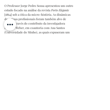
O Professor Jorge Pedro Sousa apresentou um outro 
estudo focado na análise da revista 
Porto Elegante
[1864] sob a ótica da micro-história. As dinâmicas 
de rotinas profissionais foram também alvo de 
debate através do contributo da investigadora 
Patrícia Weber, em coautoria com Ana Santos 
(Universidade do Minho), as quais expuseram um 
estudo sobre “A Produção Jornalística no Dia do 
Apagão Contada pelos Profissionais da Rádio”.
Na vertente biográfica e histórica, Ana Cátia 
Ferreira, Patrícia Teixeira (ambas da UFP/ICNOVA) 
e Ruben Sousa Ferreira (UFP) levaram ao congresso 
uma reflexão sobre a trajetória jornalística de 
Germano Silva enquanto herança temporal.
Esta participação reforça o dinamismo da UFP na 
investigação em Ciências da Comunicação e a sua 
colaboração ativa com centros de excelência como 
o ICNOVA e o LabCom.