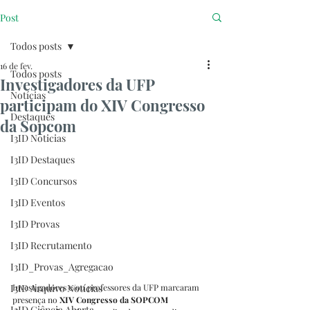
Post
Todos posts
16 de fev.
Todos posts
Investigadores da UFP
Notícias
participam do XIV Congresso
Destaques
da Sopcom
I3ID Noticias
I3ID Destaques
I3ID Concursos
I3ID Eventos
I3ID Provas
I3ID Recrutamento
I3ID_Provas_Agregacao
Investigadores e/ou professores da UFP marcaram 
I3ID Arquivo Notícias
presença no 
XIV Congresso da SOPCOM 
I3ID Ciência Aberta