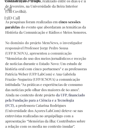
Comunicação e Tempo
,
 realizado entre os dias 9 e 11 
de fevereiro, na Universidade da Beira Interior 
Call
(UBI/Covilhã).
I3ID Call
As pesquisas foram realizadas em 
cinco sessões 
paralelas
 do evento que abordaram as temáticas da 
História da Comunicação e Rádios e Meios Sonoros.
No domínio do projeto MemNews, o investigador 
responsável Professor Jorge Pedro Sousa 
(UFP/ICNOVA), apresentou a comunicação 
“Memórias do uso dos meios jornalísticos e receção 
de notícias durante o Estado Novo: Um estudo de 
história oral com cinco portuenses” e as professoras 
Patrícia Weber (UFP/LabCom) e Ana Gabriela 
Frazão-Nogueira (UFP/ICNOVA) a comunicação 
intitulada “As práticas e experiências de consumo 
das notícias pelo olhar dos maiores de 60 anos”. 
Ainda no contexto deste projeto 
da UFP, financiado 
pela Fundação para a Ciência e a Tecnologia 
(FCT),
 a professora Catarina Rodrigues 
(Universidade dos Açores/LabCom) deteve-se nas 
entrevistas realizadas no arquipélago com a 
apresentação “Memórias da ilha: Contributos sobre 
a relação com os media no contexto insular”.