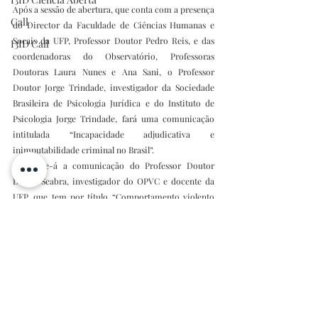
Após a sessão de abertura, que conta com a presença 
Call
do Director da Faculdade de Ciências Humanas e 
Socais da UFP, Professor Doutor Pedro Reis, e das 
I3ID Call
coordenadoras do Observatório, Professoras 
Doutoras Laura Nunes e Ana Sani, o Professor 
Doutor Jorge Trindade, investigador da Sociedade 
Brasileira de Psicologia Jurídica e do Instituto de 
Psicologia Jorge Trindade, fará uma comunicação 
intitulada “Incapacidade adjudicativa e 
inimputabilidade criminal no Brasil”.
Seguir-se-á a comunicação do Professor Doutor 
Daniel Seabra, investigador do OPVC e docente da 
UFP, que tem por título “Comportamento violento 
em contexto de espetáculo de futebol: 50 anos de 
investigação”.
O evento será encerrado pelo Professor Doutor Rui 
Maia, também investigador do OPVC e docente da 
UFP.
A
 entrada é livre 
e a participação será certificada.