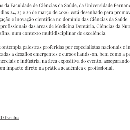
das da Faculdade de Ciências da Saúde, da Universidade Fernand
 dias 24, 25 e 26 de março de 2026, está desenhado para promove
ação e inovação científica no domínio das Ciências da Saúde.
 profissionais das áreas de Medicina Dentária, Ciências da Nutr
afins, num contexto multidisciplinar de excelência.
contempla palestras proferidas por especialistas nacionais e in
cadas a desafios emergentes e cursos hands-on, bem como a pa
merciais e indústria, na área expositiva do evento, asseguran
om impacto direto na prática académica e profissional.
3ID Eventos