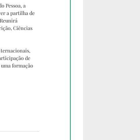
o Pessoa, a 
r a partilha de 
 Reunirá 
ição, Ciências 
ternacionais, 
rticipação de 
do uma formação 