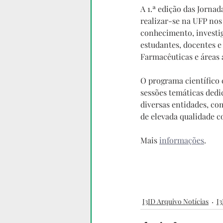
A 1.ª edição das Jorna
realizar-se na UFP nos
conhecimento, investig
estudantes, docentes e
Farmacêuticas e áreas 
O programa científico 
sessões temáticas dedi
diversas entidades, co
de elevada qualidade c
Mais 
informações
.
I3ID Arquivo Notícias
I