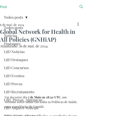
Post
Todos posts
6 de mai. de 2024
Todos posts
Global Network for Health in
Notícias
All Policies (GNHiAP)
Destaques
Atualizado:
16 de mai. de 2024
I3ID Noticias
I3ID Destaques
I3ID Concursos
I3ID Eventos
I3ID Provas
I3ID Recrutamento
Vai decorrer dia
 7 de Maio às 18:30 UTC
, um 
I3ID_Provas_Agregacao
webinar sobre Saúde em todas as Políticas de Saúde, 
uma experiência do Canadá.
I3ID Arquivo Notícias
I3ID Ciência Aberta
Neste evento. serão partilhados  os resultados de um 