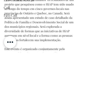
projeto que pesquisou como o HiAP tem sido usado 
Call
ao longo do tempo em cinco governos locais nas 
províncias de Ontário e Quebec, no Canadá. Será 
I3ID Call
ainda apresentado um estudo de caso detalhado da 
Política de Família e Desenvolvimento Social de um 
dos municípios regionais. Será explorada a 
diversidade de formas que as iniciativas de HiAP 
assumem em nível local e a forma como as pessoas 
envolvidas fortalecem sua implementação.
Este evento é organizado conjuntamente pelo 
Centro Colaborador Nacional para Políticas 
Públicas Saudáveis (NCCHPP), e aa equipa da 
HARMONICS (HiAP Analysis using Realist Methods 
On International Case Studies) e os seus parceiros.
Para mais informações consulte a 
página
. O evento 
é gratuito mas de registo obrigatório
aqui
.
I3ID Arquivo Notícias