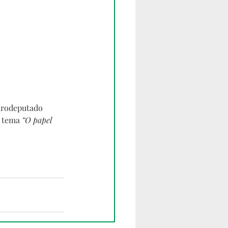
eurodeputado 
 tema 
“O papel 