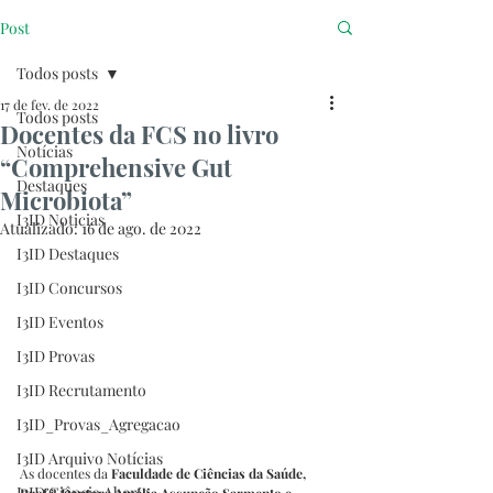
Post
Todos posts
17 de fev. de 2022
Todos posts
Docentes da FCS no livro
Notícias
“Comprehensive Gut
Destaques
Microbiota”
I3ID Noticias
Atualizado:
16 de ago. de 2022
I3ID Destaques
I3ID Concursos
I3ID Eventos
I3ID Provas
I3ID Recrutamento
I3ID_Provas_Agregacao
I3ID Arquivo Notícias
As docentes da 
Faculdade de Ciências da Saúde, 
I3ID Ciência Aberta