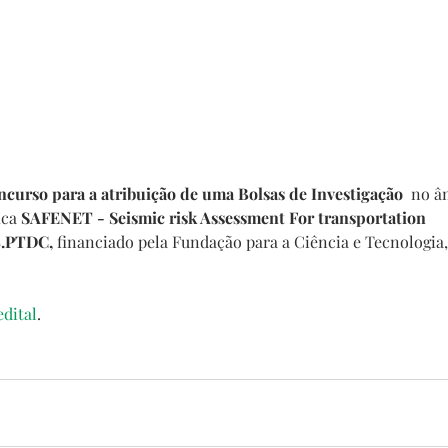
ncurso para a atribuição de uma Bolsas de Investigação 
 no â
ica 
SAFENET - Seismic risk Assessment For transportation 
.PTDC, 
financiado pela Fundação para a Ciência e Tecnologia, I
edital
.