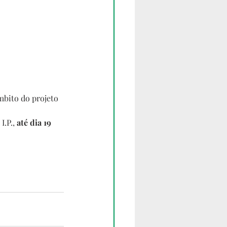
mbito do projeto 
.P., 
até dia 19 