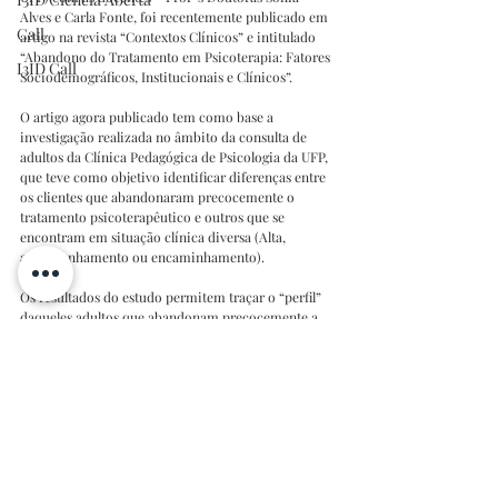
Alves e Carla Fonte, foi recentemente publicado em 
Call
artigo na revista “Contextos Clínicos” e intitulado 
“Abandono do Tratamento em Psicoterapia: Fatores 
I3ID Call
Sociodemográficos, Institucionais e Clínicos”.
O artigo agora publicado tem como base a 
investigação realizada no âmbito da consulta de 
adultos da Clínica Pedagógica de Psicologia da UFP, 
que teve como objetivo identificar diferenças entre 
os clientes que abandonaram precocemente o 
tratamento psicoterapêutico e outros que se 
encontram em situação clínica diversa (Alta, 
acompanhamento ou encaminhamento).
Os resultados do estudo permitem traçar o “perfil” 
daqueles adultos que abandonam precocemente a 
psicoterapia, concluindo, nomeadamente, que são 
mais jovens, apresentam menos problemas de saúde 
e têm, em média, menos tempo de intervenção e 
menos sessões realizadas.
Trata-se de mais um estudo realizado em 
cooperação, com resultados frutíferos, quer do 
ponto de vista académico, quer prático, na medida 
em que, de acordo com as autoras, “estes dados 