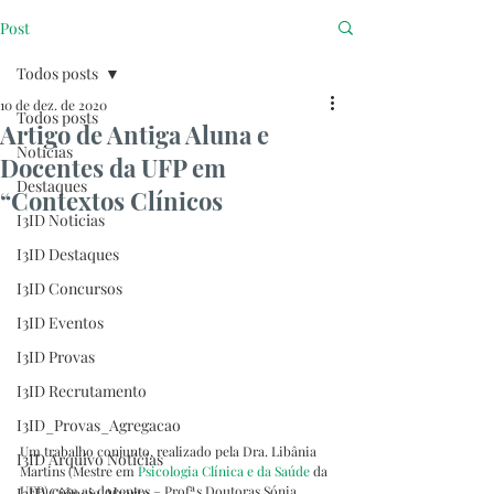
Post
Todos posts
10 de dez. de 2020
Todos posts
Artigo de Antiga Aluna e
Notícias
Docentes da UFP em
Destaques
“Contextos Clínicos
I3ID Noticias
I3ID Destaques
I3ID Concursos
I3ID Eventos
I3ID Provas
I3ID Recrutamento
I3ID_Provas_Agregacao
Um trabalho conjunto, realizado pela Dra. Libânia 
I3ID Arquivo Notícias
Martins (Mestre em 
Psicologia Clínica e da Saúde
 da 
UFP) com as docentes – Profªs Doutoras Sónia 
I3ID Ciência Aberta