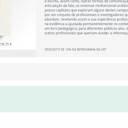
e escrita, assim como, outras formas de comunicação 
articulação da fala; os sistemas miofuncional orofaci
possui capítulos que exploram alguns destes campos
por um conjunto de profissionais e investigadores q
abordam, revelando assim a sua experiência profissi
na evidência a ajustada permanentemente no contato
um livro pedagógico, para diferentes públicos alvo, 
outros profissionais que queiram aceder a informação
18,75 €
DESCONTO DE 10% NA REPROGRAFIA DA UFP