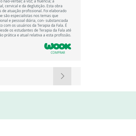
não-verbal; a voz; a fluência; a
al, cervical e da deglutição. Esta obra
 de atuação profissional. Foi elaborado
ue são especialistas nos temas que
onal e pessoal diária, con- substanciada
 com os usuários da Terapia da Fala. É
desde os estudantes de Terapia da Fala até
 prática e atual relativa a esta profissão.
COMPRAR