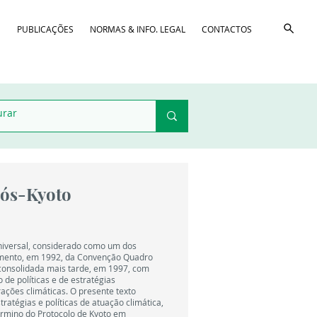
D
PUBLICAÇÕES
NORMAS & INFO. LEGAL
CONTACTOS
Pós-Kyoto
niversal, considerado como um dos
cimento, em 1992, da Convenção Quadro
 consolidada mais tarde, em 1997, com
 de políticas e de estratégias
rações climáticas. O presente texto
ratégias e políticas de atuação climática,
érmino do Protocolo de Kyoto em