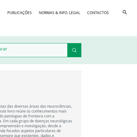
D
PUBLICAÇÕES
NORMAS & INFO. LEGAL
CONTACTOS
istas das diversas áreas das neurociências,
deste livro reúne os conhecimentos mais
do patologias de fronteira com a
gia. Em cada grupo de doenças neurológicas
compreensão e investigação, desde a
nda focados aspetos particulares de
 sempre que existentes, dados e