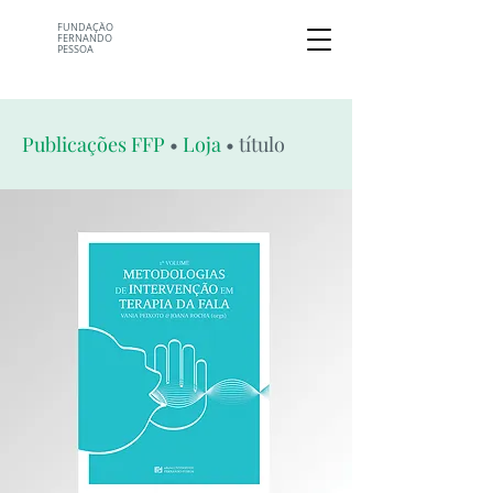
FUNDAÇÃO
FERNANDO
PESSOA
Publicações FFP
•
Loja
• título