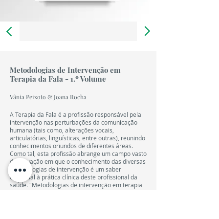
LIVRO
12,00 €
Metodologias de Intervenção em
Terapia da Fala - 1.º Volume
Vânia Peixoto & Joana Rocha
A Terapia da Fala é a profissão responsável pela
intervenção nas perturbações da comunicação
humana (tais como, alterações vocais,
articulatórias, linguísticas, entre outras), reunindo
conhecimentos oriundos de diferentes áreas.
Como tal, esta profissão abrange um campo vasto
de actuação em que o conhecimento das diversas
metodologias de intervenção é um saber
essencial à prática clínica deste profissional da
saúde. "Metodologias de intervenção em terapia
da fala" é o 1º volume de uma colecção que
ambiciona ser uma ferramenta crucial para
qualquer profissional da área que tenta manter-
se actualizado.