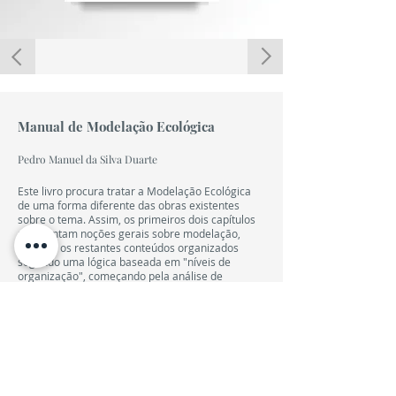
LIVRO
8,00 €
Manual de Modelação Ecológica
Pedro Manuel da Silva Duarte
Este livro procura tratar a Modelação Ecológica
de uma forma diferente das obras existentes
sobre o tema. Assim, os primeiros dois capítulos
apresentam noções gerais sobre modelação,
estando os restantes conteúdos organizados
segundo uma lógica baseada em "níveis de
organização", começando pela análise de
modelos fisiológicos, passando aos modelos de
populações, de comunidades e de ecossistemas.
DESCONTO DE 10% NA REPROGRAFIA DA UFP