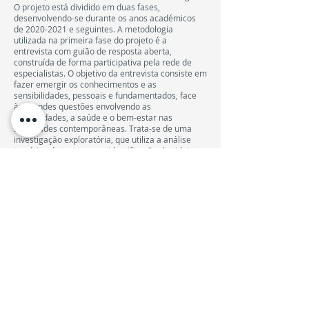
O projeto está dividido em duas fases,
desenvolvendo-se durante os anos académicos
de
2020-2021
e seguintes. A metodologia
utilizada na primeira fase do projeto é a
entrevista com guião de resposta aberta,
construída de forma participativa pela rede de
especialistas. O objetivo da entrevista consiste em
fazer emergir os conhecimentos e as
sensibilidades, pessoais e fundamentados, face
às grandes questões envolvendo as
humanidades, a saúde e o bem-estar nas
sociedades contemporâneas. Trata-se de uma
investigação exploratória, que utiliza a análise
temática de texto com a identificação das ideias-
chave originais a cada autor, e a indução dos
temas principais correspondentes. Os temas são
organizados por grupos de correspondência
semântica, ou clusters temáticos. Destes clusters
abstraíram-se os eixos temáticos transversais,
que constituem vetores de desenvolvimento da
segunda fase do projeto, através de diversas
atividades de formação, de investigação, de
intervenção social e de extensão cultural e
comunitária.
DESCONTO DE 10% NA REPROGRAFIA DA UFP