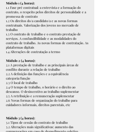
Módulo 1 (4 horas):
1.1 Fase pré contratual: a entrevista e a formação do
contrato, o respeito pelos direitos de personalidade e a
promessa de contrato
1.2 Os direitos do/a candidato/a e as novas formas
contratuais. Valorização dos jovens no mercado de
trabalho
1.3 O contrato de trabalho e o contrato prestação de
serviços. A confundibilidade e as modalidades do
contrato de trabalho. As novas formas de contratação. As
plataformas digitais
1.4 Alterações de contratação a termo
Módulo 2 (4 horas):
2.1 A prestação de trabalho e as principais áreas de
conflito durante a relação de trabalho
2.2 A definição das funções e a equivalência
categoria/função
2.3 O local de trabalho
2.4 O tempo de trabalho, o horário e o direito ao
descanso. O desincentivo ao trabalho suplementar
2.5 A retribuição e a remuneração suplementar
2.6 Novas formas de organização do trabalho para
cuidadores informais, direitos parentais, etc
Módulo 3 (4 horas):
3.1 Tipos de cessão do contrato de trabalho
3.2 Alterações mais significativas: aumento das
compensações em caso de despedimento coletivo,