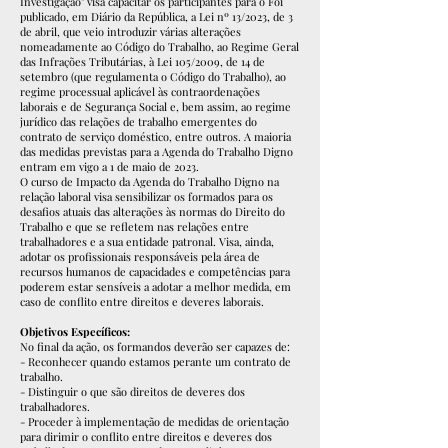
Investigação" visa capacitar os participantes para o Foi
publicado, em Diário da República, a Lei nº 13/2023, de 3
de abril, que veio introduzir várias alterações
nomeadamente ao Código do Trabalho, ao Regime Geral
das Infrações Tributárias, à Lei 105/2009, de 14 de
setembro (que regulamenta o Código do Trabalho), ao
regime processual aplicável às contraordenações
laborais e de Segurança Social e, bem assim, ao regime
jurídico das relações de trabalho emergentes do
contrato de serviço doméstico, entre outros. A maioria
das medidas previstas para a Agenda do Trabalho Digno
entram em vigo a 1 de maio de 2023.
O curso de Impacto da Agenda do Trabalho Digno na
relação laboral visa sensibilizar os formados para os
desafios atuais das alterações às normas do Direito do
Trabalho e que se refletem nas relações entre
trabalhadores e a sua entidade patronal. Visa, ainda,
adotar os profissionais responsáveis pela área de
recursos humanos de capacidades e competências para
poderem estar sensíveis a adotar a melhor medida, em
caso de conflito entre direitos e deveres laborais.
Objetivos Específicos:
No final da ação, os formandos deverão ser capazes de:
- Reconhecer quando estamos perante um contrato de
trabalho.
- Distinguir o que são direitos de deveres dos
trabalhadores.
- Proceder à implementação de medidas de orientação
para dirimir o conflito entre direitos e deveres dos