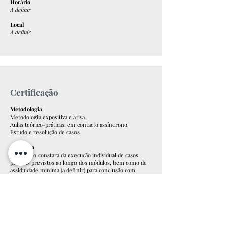
Horário
A definir
Local
A definir
Certificação
Metodologia
Metodologia expositiva e ativa.
Aulas teórico-práticas, em contacto assíncrono.
Estudo e resolução de casos.
Avaliação
A avaliação constará da execução individual de casos
práticos previstos ao longo dos módulos, bem como de
assiduidade mínima (a definir) para conclusão com
aproveitamento e obtenção de certificação.
Certificação
No final da formação, será atribuído um um Certificado
de Formação aos formandos que concluírem o curso
com aproveitamento.