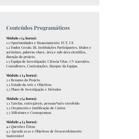
Conteúdos Programáticos
Módulo 1 (4 horas):
1.1 Oportunidades e financiamento: FCT, UE
1.2 Dados Gerais: IR, Instituições Participantes, títulos e
acrónimo, palavras-chave, área e sub-área cientifica,
duração do projeto.
1.3 Equipa de Investigação: Ciência Vitae, CV narrativo,
Consultores, Contratações, Sinopse da Equipa.
Módulo 2 (4 horas):
2.1 Resumo do Projeto
2.2 Estado da Arte e Objetivos
2.3 Plano de Investigação e Métodos
Módulo 3 (4 horas):
3.1 Tarefas, entregáveis, pessoas*mês envolvido
3.2 Orçamento e Justificação de Custos
3.3
Milestones
e Cronogramas
Módulo 4 (4 horas):
4.1 Questões Éticas
4.2 Agenda 2030 e Objetivos de Desenvolvimento
Sustentável