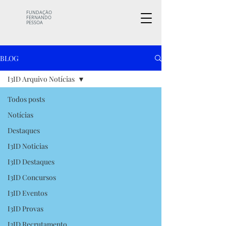
FUNDAÇÃO
FERNANDO
PESSOA
BLOG
I3ID Arquivo Notícias
Todos posts
Notícias
Destaques
I3ID Noticias
I3ID Destaques
I3ID Concursos
I3ID Eventos
I3ID Provas
I3ID Recrutamento