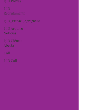
I3ID Provas
I3ID
Recrutamento
I3ID_Provas_Agregacao
I3ID Arquivo
Notícias
I3ID Ciência
Aberta
Call
I3ID Call