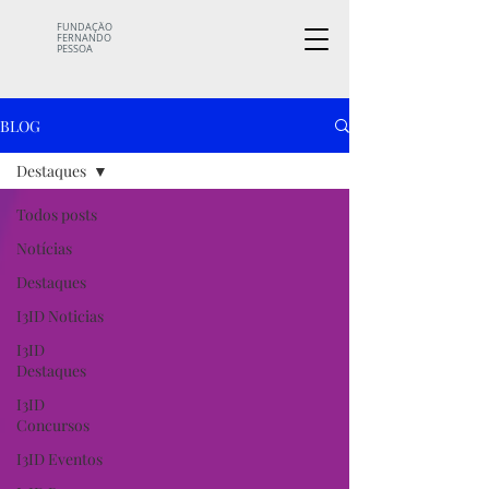
FUNDAÇÃO
FERNANDO
PESSOA
BLOG
Destaques
Todos posts
Notícias
Destaques
I3ID Noticias
I3ID
Destaques
I3ID
Concursos
I3ID Eventos