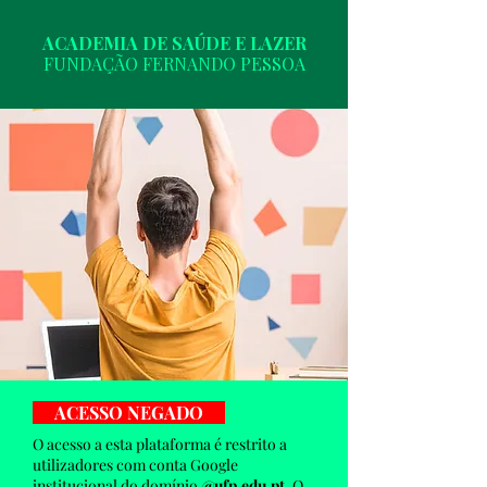
ACADEMIA DE SAÚDE E LAZER
FUNDAÇÃO FERNANDO PESSOA
ACESSO NEGADO
O acesso a esta plataforma é restrito a
utilizadores com conta Google
institucional do domínio
@ufp.edu.pt
. O