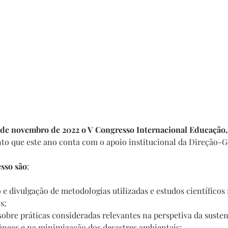
12 de novembro de 2022 o V Congresso Internacional Educação,
nto que este ano conta com o apoio institucional da Direção-G
esso são
:
 e divulgação de metodologias utilizadas e estudos científicos
s;
 sobre práticas consideradas relevantes na perspetiva da susten
neas e na minimização dos desastres ambientais;