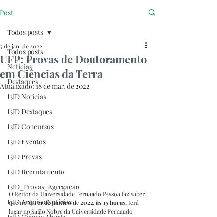
Post
Todos posts
5 de jan. de 2022
Todos posts
UFP: Provas de Doutoramento
Notícias
em Ciências da Terra
Destaques
Atualizado:
18 de mar. de 2022
I3ID Noticias
I3ID Destaques
I3ID Concursos
I3ID Eventos
I3ID Provas
I3ID Recrutamento
I3ID_Provas_Agregacao
O Reitor da Universidade Fernando Pessoa faz saber 
I3ID Arquivo Notícias
que no dia 
11 de Janeiro de 2022, às 15 horas
, terá 
lugar no Salão Nobre da Universidade Fernando 
I3ID Ciência Aberta