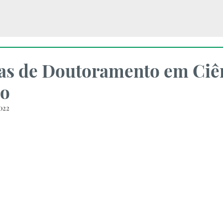
as de Doutoramento em Ciê
ão
2022