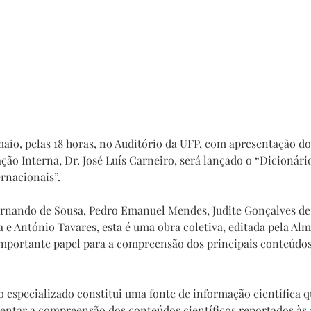
aio, pelas 18 horas, no Auditório da UFP, com apresentação d
ção Interna, Dr. José Luís Carneiro, será lançado o “Dicionári
ernacionais”.
rnando de Sousa, Pedro Emanuel Mendes, Judite Gonçalves de 
 e António Tavares, esta é uma obra coletiva, editada pela Alm
portante papel para a compreensão dos principais conteúdos 
 especializado constitui uma fonte de informação científica qu
ntar a compreensão dos conteúdos científicos reportados às á