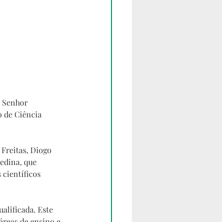
o Senhor 
o de Ciência 
Freitas, Diogo 
edina, que 
científicos 
alificada. Este 
reas de ensino e 