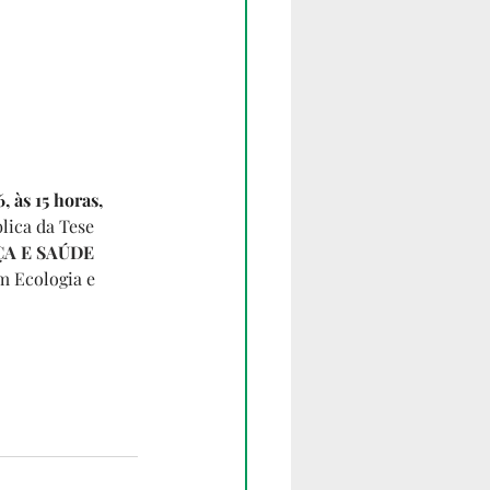
, às 15 horas,
lica da Tese 
A E SAÚDE 
em Ecologia e 