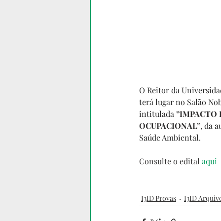
O Reitor da Universida
terá lugar no Salão No
intitulada 
”IMPACTO 
OCUPACIONAL”
, 
da a
Saúde Ambiental.
Consulte o edital 
aqui 
I3ID Provas
I3ID Arquiv