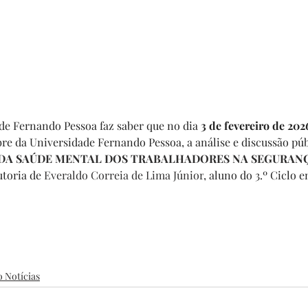
de Fernando Pessoa faz saber que no dia 
3 de fevereiro de 2026
bre da Universidade Fernando Pessoa, a análise e discussão púb
DA SAÚDE MENTAL DOS TRABALHADORES NA SEGURANÇ
utoria de 
Everaldo Correia de Lima Júnior
, aluno do 3.º Ciclo 
o Notícias