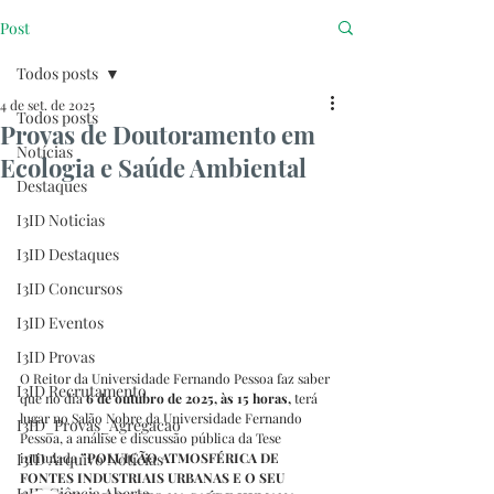
Post
Todos posts
4 de set. de 2025
Todos posts
Provas de Doutoramento em
Notícias
Ecologia e Saúde Ambiental
Destaques
I3ID Noticias
I3ID Destaques
I3ID Concursos
I3ID Eventos
I3ID Provas
O Reitor da Universidade Fernando Pessoa faz saber 
I3ID Recrutamento
que no dia 
6 de outubro de 2025, às 15 horas,
 terá 
lugar no Salão Nobre da Universidade Fernando 
I3ID_Provas_Agregacao
Pessoa, a análise e discussão pública da Tese 
I3ID Arquivo Notícias
intitulada 
”POLUIÇÃO ATMOSFÉRICA DE 
FONTES INDUSTRIAIS URBANAS E O SEU 
I3ID Ciência Aberta