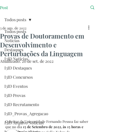
Post
Todos posts
3 de ago. de 2022
Todos posts
Provas de Doutoramento em
Notícias
Desenvolvimento e
Destaques
Perturbações da Linguagem
I3ID Noticias
Atualizado:
20 de set. de 2022
I3ID Destaques
I3ID Concursos
I3ID Eventos
I3ID Provas
I3ID Recrutamento
I3ID_Provas_Agregacao
O Reitor da Universidade Fernando Pessoa faz saber 
I3ID Arquivo Notícias
que no dia 
15 de Setembro de 2022, às 15 horas e 
I3ID Ciência Aberta