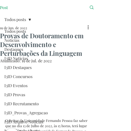
Post
Todos posts
19 de jun. de 2022
Todos posts
Provas de Doutoramento em
Notícias
Desenvolvimento e
Destaques
Perturbações da Linguagem
I3ID Noticias
Atualizado:
19 de jul. de 2022
I3ID Destaques
I3ID Concursos
I3ID Eventos
I3ID Provas
I3ID Recrutamento
I3ID_Provas_Agregacao
O Reitor da Universidade Fernando Pessoa faz saber 
I3ID Arquivo Notícias
que no dia 13 de Julho de 2022, às 15 horas, terá lugar 
I3ID Ciência Aberta