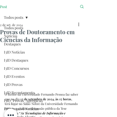
Post
Todos posts
2 de set. de 2024
Todos posts
Provas de Doutoramento em
Notícias
Ciências da Informação
Destaques
I3ID Noticias
I3ID Destaques
I3ID Concursos
I3ID Eventos
I3ID Provas
I3ID Recrutamento
O Reitor da Universidade Fernando Pessoa faz saber 
que no dia 
12 de setembro de 2024, às 15 horas,
I3ID_Provas_Agregacao
terá lugar no Salão Nobre da Universidade Fernando 
I3ID Arquivo Notícias
Pessoa, a análise e discussão pública da Tese 
intitulada 
“
As Tecnologias de Informação e 
I3ID Ciência Aberta