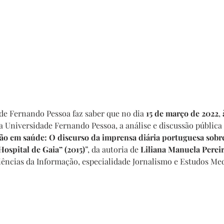
de Fernando Pessoa faz saber que no dia 
15 de março de 2022
, 
a Universidade Fernando Pessoa, a análise e discussão pública 
o em saúde: O discurso da imprensa diária portuguesa sobre
Hospital de Gaia” (2015)
”, da autoria de 
Liliana Manuela Pereir
iências da Informação, especialidade Jornalismo e Estudos Me