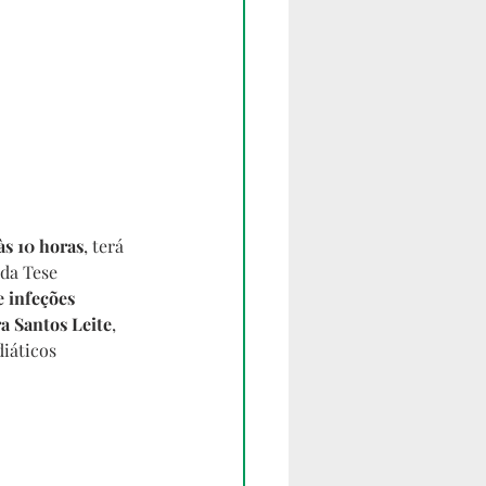
às 10 horas
, terá 
da Tese 
 infeções 
a Santos Leite
, 
diáticos