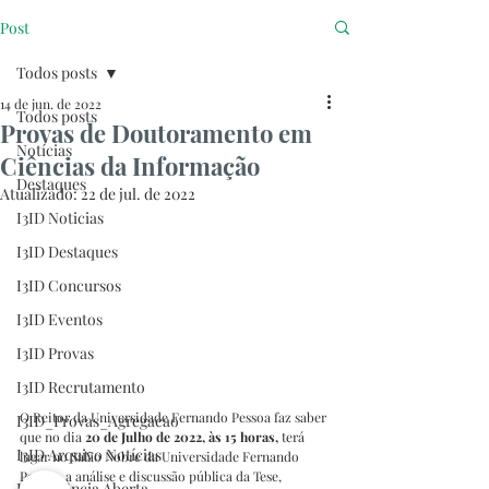
Post
Todos posts
14 de jun. de 2022
Todos posts
Provas de Doutoramento em
Notícias
Ciências da Informação
Destaques
Atualizado:
22 de jul. de 2022
I3ID Noticias
I3ID Destaques
I3ID Concursos
I3ID Eventos
I3ID Provas
I3ID Recrutamento
O Reitor da Universidade Fernando Pessoa faz saber 
I3ID_Provas_Agregacao
que no dia 
20 de Julho de 2022, às 15 horas,
 terá 
I3ID Arquivo Notícias
lugar no Salão Nobre da Universidade Fernando 
Pessoa, a análise e discussão pública da Tese, 
I3ID Ciência Aberta